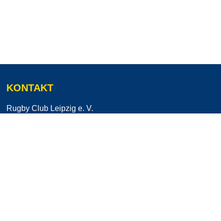
KONTAKT
Rugby Club Leipzig e. V.
Stahmelner Straße 218
04159 Leipzig
info@leipzig-rugby.de
MENÜ
FOLGT UNS AUF