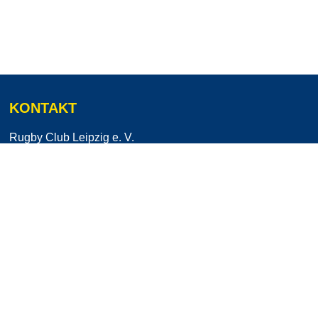
KONTAKT
Rugby Club Leipzig e. V.
Stahmelner Straße 218
04159 Leipzig
info@leipzig-rugby.de
MENÜ
FOLGT UNS AUF