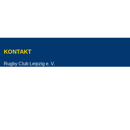
KONTAKT
Rugby Club Leipzig e. V.
Stahmelner Straße 218
04159 Leipzig
info@leipzig-rugby.de
MENÜ
FOLGT UNS AUF